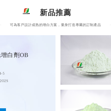
新品推薦
可為客戶設計成熟的增白方案，量身打造專屬的訂制產品
光增白劑OB
4-5
2O2S
末