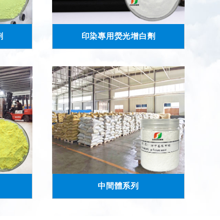
劑
印染專用熒光增白劑
中間體系列