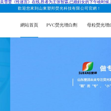
吴雪雯《性迷宫》在线,胜者为王张智霖,已婚妇女的下午啥时候上
歡迎您來到山東塑邦熒光科技有限公司官網！
網站首頁
PVC熒光增白劑
母粒熒光增