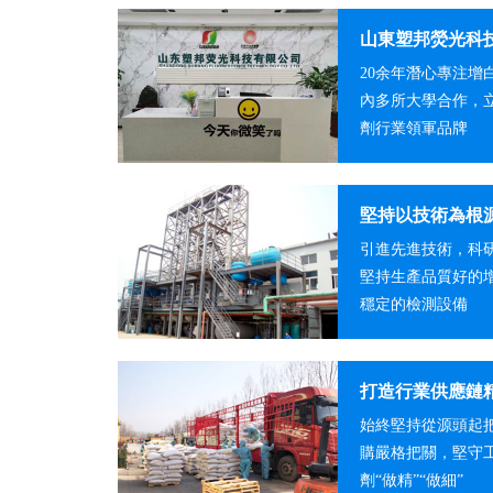
山東塑邦熒光科
20余年潛心專注增
內多所大學合作，
劑行業領軍品牌
堅持以技術為根
引進先進技術，科
堅持生產品質好的
穩定的檢測設備
打造行業供應鏈
始終堅持從源頭起
購嚴格把關，堅守
劑“做精”“做細”