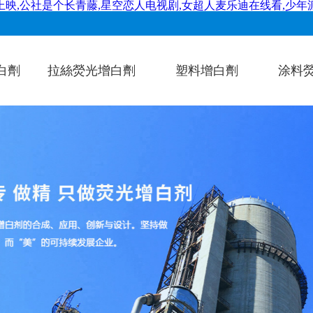
映,公社是个长青藤,星空恋人电视剧,女超人麦乐迪在线看,少年
白劑
拉絲熒光增白劑
塑料增白劑
涂料