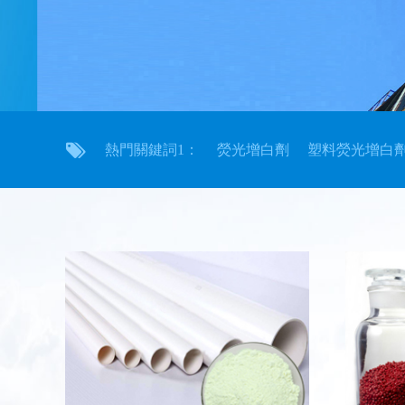
熱門關鍵詞1：
熒光增白劑
塑料熒光增白劑