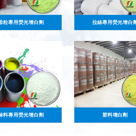
母粒專用熒光增白劑
拉絲專用熒光增白
涂料專用熒光增白劑
塑料增白劑