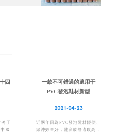
三十四
一款不可錯過的適用于
PVC發泡鞋材新型
2021-04-23
展"將于
近兩年因為PVC發泡鞋材輕便、
在中國
緩沖效果好，鞋底軟舒適度高，