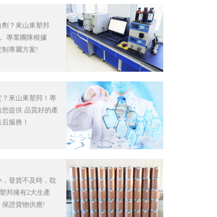
白劑？來山東塑邦
， 專業團隊根據
制專屬方案!
定？來山東塑邦！專
您提供 品質好的產
售后服務！
小，發貨不及時，耽
 塑邦擁有2大生產
保證貨物供應!