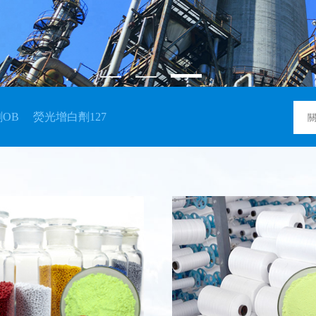
OB
熒光增白劑127