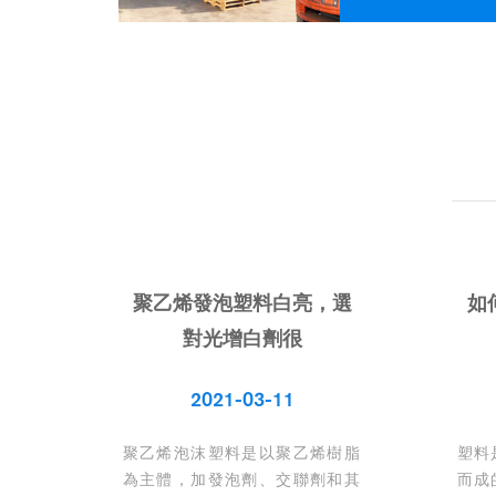
聚乙烯發泡塑料白亮，選
如
對光增白劑很
2021-03-11
聚乙烯泡沫塑料是以聚乙烯樹脂
塑料
為主體，加發泡劑、交聯劑和其
而成