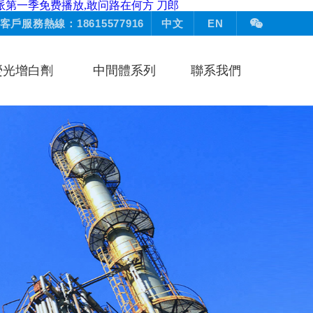
派第一季免费播放,敢问路在何方 刀郎
客戶服務熱線：18615577916
中文
EN
熒光增白劑
中間體系列
聯系我們