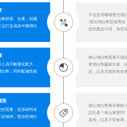
技
不知是用哪種熒光增
白劑研發、生產；與國
!熒光增白劑型號齊全
立志打造成為中國增白
您的產品不同，為您定
源
擔心增白劑質量不穩
研人員不斷優化配方，
業增白劑廠家生產，向
增白劑；同時配備性能
品，以及完善的售前
精英
擔心增白劑庫存量較
把控質量，從原材料采
誤生產？來山東塑邦!
工匠精神，堅持把增白
基地，以及大型倉庫，